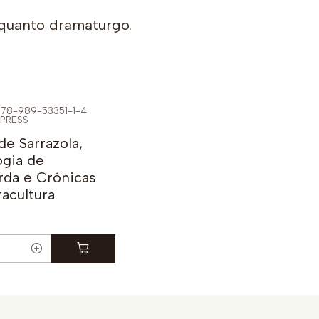
nquanto dramaturgo.
978-989-53351-1-4
PRESS
de Sarrazola,
ogia de
rda e Crónicas
acultura
e