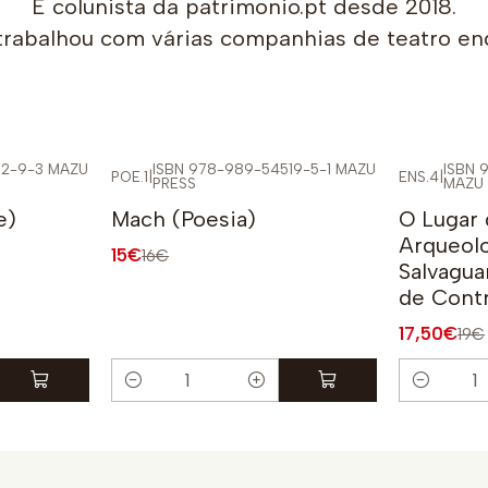
É colunista da patrimonio.pt desde 2018.
trabalhou com várias companhias de teatro e
12-9-3 MAZU
ISBN 978-989-54519-5-1 MAZU
ISBN 
POE.1
|
ENS.4
|
PRESS
MAZU 
-6%
-8%
e)
Mach (Poesia)
O Lugar 
Arqueol
15€
16€
Salvagua
de Contr
17,50€
19€
Quantidade
Quantidad