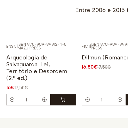
Entre 2006 e 2015 
ISBN 978-989-99912-4-8
ISBN 978-989-999
ENS.5
|
FIC.1
|
MAZU PRESS
PRESS
-9%
-6%
Arqueologia de
Dilmun (Romanc
Salvaguarda. Lei,
16,50€
17,50€
Território e Desordem
(2.ª ed.)
16€
17,50€
Quantidade
Quantidade