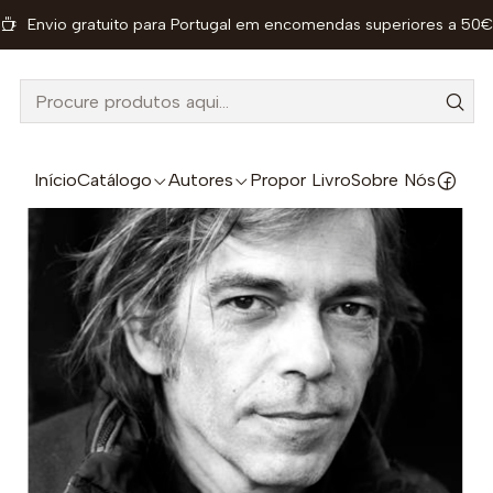
Envio gratuito para Portugal em encomendas superiores a 50€
Início
Autores
Alexandre Sarrazola
Início
Catálogo
Autores
Propor Livro
Sobre Nós