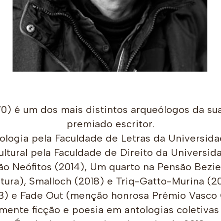
é um dos mais distintos arqueólogos da su
premiado escritor.
eologia pela Faculdade de Letras da Universid
ltural pela Faculdade de Direito da Universid
icção Neófitos (2014), Um quarto na Pensão Bez
ura), Smalloch (2018) e Triq-Gatto-Murina (20
13) e Fade Out (menção honrosa Prémio Vasco 
ente ficção e poesia em antologias coletivas