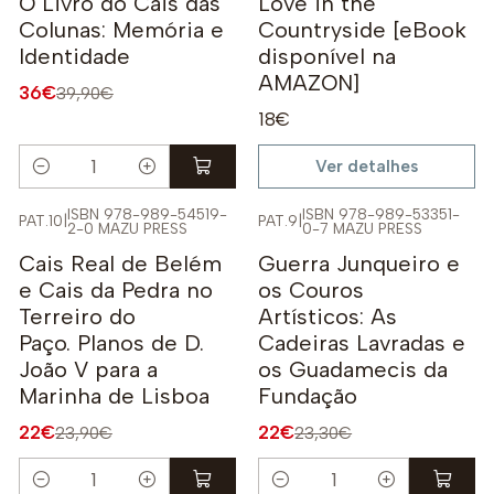
O Livro do Cais das
Love in the
Colunas: Memória e
Countryside [eBook
Identidade
disponível na
AMAZON]
36€
39,90€
18€
Ver detalhes
Quantidade
ISBN 978-989-54519-
ISBN 978-989-53351-
PAT.10
|
PAT.9
|
2-0 MAZU PRESS
0-7 MAZU PRESS
-8%
-6%
Cais Real de Belém
Guerra Junqueiro e
e Cais da Pedra no
os Couros
Terreiro do
Artísticos: As
Paço. Planos de D.
Cadeiras Lavradas e
João V para a
os Guadamecis da
Marinha de Lisboa
Fundação
22€
22€
23,90€
23,30€
Quantidade
Quantidade