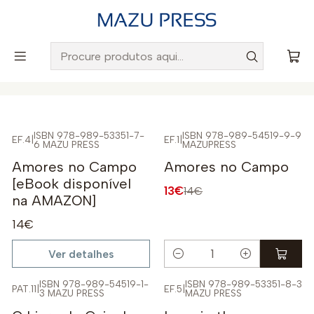
Envio gratuito para Portugal em encomendas superiores a
50€
Início
Catálogo
ISBN 978-989-53351-7-
ISBN 978-989-54519-9-9
EF.4
|
EF.1
|
6 MAZU PRESS
MAZUPRESS
Não Disponível
-7%
Amores no Campo
Amores no Campo
[eBook disponível
13€
14€
na AMAZON]
14€
Ver detalhes
Quantidade
ISBN 978-989-54519-1-
ISBN 978-989-53351-8-3
PAT.11
|
EF.5
|
3 MAZU PRESS
MAZU PRESS
Não Disponível
-10%