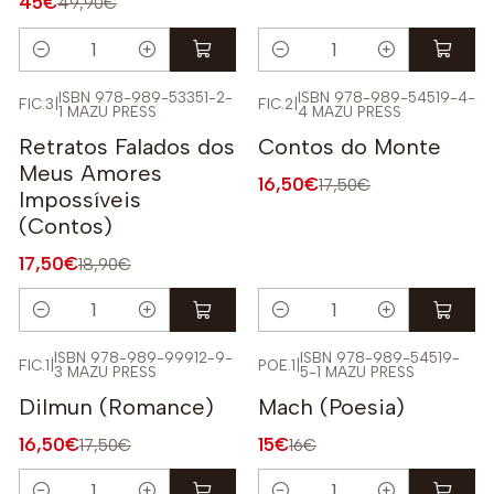
45€
49,90€
Quantidade
Quantidade
ISBN 978-989-53351-2-
ISBN 978-989-54519-4-
FIC.3
|
FIC.2
|
1 MAZU PRESS
4 MAZU PRESS
-7%
-6%
Retratos Falados dos
Contos do Monte
Meus Amores
16,50€
17,50€
Impossíveis
(Contos)
17,50€
18,90€
Quantidade
Quantidade
ISBN 978-989-99912-9-
ISBN 978-989-54519-
FIC.1
|
POE.1
|
3 MAZU PRESS
5-1 MAZU PRESS
-6%
-6%
Dilmun (Romance)
Mach (Poesia)
16,50€
15€
17,50€
16€