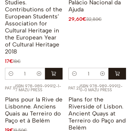
Studies.
Palácio Nacional da
Contributions of the
Ajuda
European Students’
29,60€
32,80€
Association for
Cultural Heritage in
the European Year
of Cultural Heritage
2018
17€
18€
Quantidade
Quantidade
ISBN 978-989-99912-1-
ISBN 978-989-99912-
PAT.1
|
PAT.2
|
7 MAZU PRESS
0-0 MAZU PRESS
-3%
-3%
Plans pour la Rive de
Plans for the
Lisbonne. Anciens
Riverside of Lisbon.
Quais au Terreiro do
Ancient Quays at
Paço et à Belém
Terreiro do Paço and
Belém
19€
19,50€