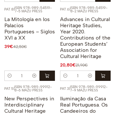
ISBN 978-989-54519-
ISBN 978-989-54519-
PAT.8
|
PAT.6
|
7-5 MAZU PRESS
8-2 MAZU PRESS
-8%
-5%
La Mitología en los
Advances in Cultural
Palacios
Heritage Studies,
Portugueses – Siglos
Year 2020.
XVI a XX
Contributions of the
European Students’
39€
42,50€
Association for
Cultural Heritage
20,80€
21,90€
Quantidade
Quantidade
ISBN 978-989-99912-
ISBN 978-989-99912-
PAT.5
|
PAT.3
|
8-6 MAZU PRESS
7-9 MAZU PRESS
-6%
-10%
New Perspectives in
Iluminação da Casa
Interdisciplinary
Real Portuguesa. Os
Cultural Heritage
Candeeiros do