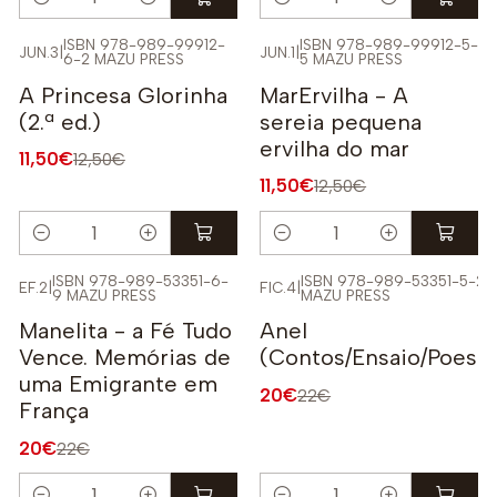
Quantidade
Quantidade
ISBN 978-989-99912-
ISBN 978-989-99912-5-
JUN.3
|
JUN.1
|
6-2 MAZU PRESS
5 MAZU PRESS
-8%
-8%
A Princesa Glorinha
MarErvilha - A
(2.ª ed.)
sereia pequena
ervilha do mar
11,50€
12,50€
11,50€
12,50€
Quantidade
Quantidade
ISBN 978-989-53351-6-
ISBN 978-989-53351-5-2
EF.2
|
FIC.4
|
9 MAZU PRESS
MAZU PRESS
-9%
-9%
Manelita - a Fé Tudo
Anel
Vence. Memórias de
(Contos/Ensaio/Poesia
uma Emigrante em
20€
22€
França
20€
22€