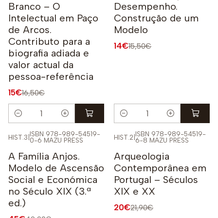
Branco – O
Desempenho.
Intelectual em Paço
Construção de um
de Arcos.
Modelo
Contributo para a
14€
15,50€
biografia adiada e
valor actual da
pessoa-referência
15€
16,50€
Quantidade
Quantidade
ISBN 978-989-54519-
ISBN 978-989-54519-
HIST.3
|
HIST.2
|
0-6 MAZU PRESS
6-8 MAZU PRESS
-10%
-9%
A Família Anjos.
Arqueologia
Modelo de Ascensão
Contemporânea em
Social e Económica
Portugal – Séculos
no Século XIX (3.ª
XIX e XX
ed.)
20€
21,90€