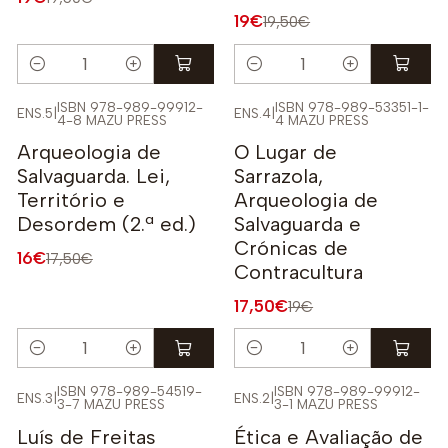
19€
19,50€
Quantidade
Quantidade
ISBN 978-989-99912-
ISBN 978-989-53351-1-
ENS.5
|
ENS.4
|
4-8 MAZU PRESS
4 MAZU PRESS
-9%
-8%
Arqueologia de
O Lugar de
Salvaguarda. Lei,
Sarrazola,
Território e
Arqueologia de
Desordem (2.ª ed.)
Salvaguarda e
Crónicas de
16€
17,50€
Contracultura
17,50€
19€
Quantidade
Quantidade
ISBN 978-989-54519-
ISBN 978-989-99912-
ENS.3
|
ENS.2
|
3-7 MAZU PRESS
3-1 MAZU PRESS
-9%
-10%
Luís de Freitas
Ética e Avaliação de