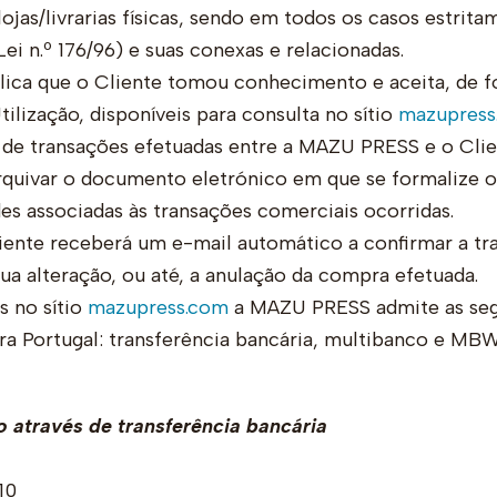
lojas/livrarias físicas, sendo em todos os casos estrit
ei n.º 176/96) e suas conexas e relacionadas.
ica que o Cliente tomou conhecimento e aceita, de f
lização, disponíveis para consulta no sítio
mazupress
de transações efetuadas entre a MAZU PRESS e o Clie
quivar o documento eletrónico em que se formalize o 
es associadas às transações comerciais ocorridas.
ente receberá um e-mail automático a confirmar a tr
ua alteração, ou até, a anulação da compra efetuada.
s no sítio
mazupress.com
a MAZU PRESS admite as seg
a Portugal: transferência bancária, multibanco e MBWa
através de transferência bancária
10