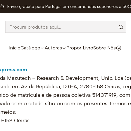
Envio gratuito para Portugal em encomendas superiores a 50€
Início
Termos e Condições
Termos e Condições
Início
Catálogo
Autores
Propor Livro
Sobre Nós
upress.com
da Mazutech – Research & Development, Unip. Lda (d
sede em Av. da República, 120-A, 2780-158 Oeiras, reg
co de matrícula e de pessoa coletiva 514371919, com o
onado com o citado sítio ou com os presentes Termos 
 meios:
0-158 Oeiras