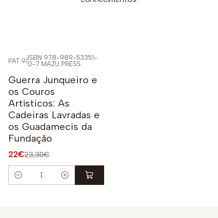
ISBN 978-989-53351-
PAT.9
|
0-7 MAZU PRESS
-6%
Guerra Junqueiro e
os Couros
Artísticos: As
Cadeiras Lavradas e
os Guadamecis da
Fundação
22€
23,30€
Quantidade