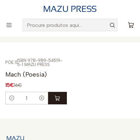
Envio gratuito para Portugal em encomendas superiores a
50€
Início
Catálogo
Poesia
ISBN 978-989-54519-
POE.1
|
5-1 MAZU PRESS
-6%
Mach (Poesia)
15€
16€
Quantidade