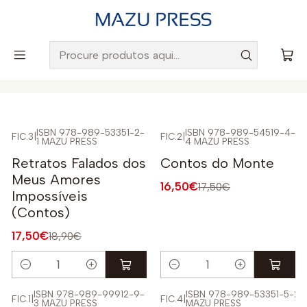
Envio gratuito para Portugal em encomendas superiores a
50€
Início
Catálogo
Ficções
ISBN 978-989-53351-2-
ISBN 978-989-54519-4-
FIC.3
|
FIC.2
|
1 MAZU PRESS
4 MAZU PRESS
-7%
-6%
Retratos Falados dos
Contos do Monte
Meus Amores
16,50€
17,50€
Impossíveis
(Contos)
17,50€
18,90€
Quantidade
Quantidade
ISBN 978-989-99912-9-
ISBN 978-989-53351-5-2
FIC.1
|
FIC.4
|
3 MAZU PRESS
MAZU PRESS