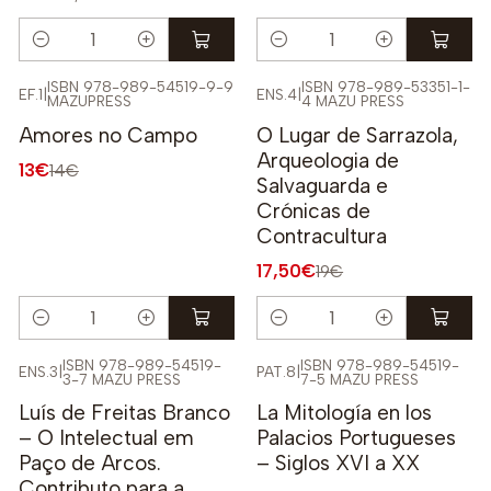
Quantidade
Quantidade
ISBN 978-989-54519-9-9
ISBN 978-989-53351-1-
EF.1
|
ENS.4
|
MAZUPRESS
4 MAZU PRESS
-7%
-8%
Amores no Campo
O Lugar de Sarrazola,
Arqueologia de
13€
14€
Salvaguarda e
Crónicas de
Contracultura
17,50€
19€
Quantidade
Quantidade
ISBN 978-989-54519-
ISBN 978-989-54519-
ENS.3
|
PAT.8
|
3-7 MAZU PRESS
7-5 MAZU PRESS
-9%
-8%
Luís de Freitas Branco
La Mitología en los
– O Intelectual em
Palacios Portugueses
Paço de Arcos.
– Siglos XVI a XX
Contributo para a