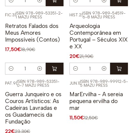
Quantidade
Quantidade
ISBN 978-989-53351-2-
ISBN 978-989-54519-
FIC.3
|
HIST.2
|
1 MAZU PRESS
6-8 MAZU PRESS
-7%
-9%
Retratos Falados dos
Arqueologia
Meus Amores
Contemporânea em
Impossíveis (Contos)
Portugal – Séculos XIX
e XX
17,50€
18,90€
20€
21,90€
Quantidade
Quantidade
ISBN 978-989-53351-
ISBN 978-989-99912-5-
PAT.9
|
JUN.1
|
0-7 MAZU PRESS
5 MAZU PRESS
-6%
-8%
Guerra Junqueiro e os
MarErvilha - A sereia
Couros Artísticos: As
pequena ervilha do
Cadeiras Lavradas e
mar
os Guadamecis da
11,50€
12,50€
Fundação
22€
23,30€