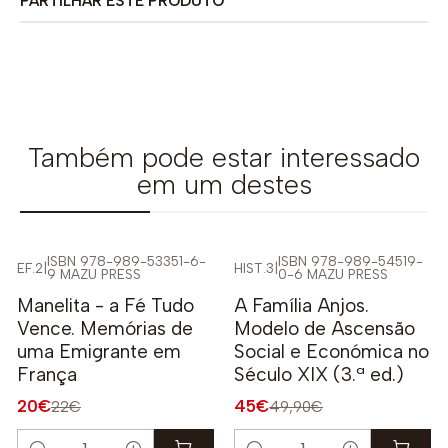
PARTILHAR ESTE PRODUTO
Também pode estar interessado
em um destes
ISBN 978-989-53351-6-
ISBN 978-989-54519-
EF.2
|
HIST.3
|
9 MAZU PRESS
0-6 MAZU PRESS
-9%
-10%
Manelita - a Fé Tudo
A Família Anjos.
Vence. Memórias de
Modelo de Ascensão
uma Emigrante em
Social e Económica no
França
Século XIX (3.ª ed.)
20€
45€
22€
49,90€